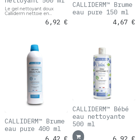
nettoyant 500 ml
CALLIDERM™ Brume
Le gel nettoyant doux
eau pure 150 ml
Calliderm nettoie en
douceur la peau et les
6,92
€
4,67
€
cheveux de bébé. Sa
formule, à base d'Aloe Vera
reconnu pour ses propriétés
apaisantes, apporte à bébé
une hydratation et une
protection idéales.
CALLIDERM™ Bébé
eau nettoyante
CALLIDERM™ Brume
500 ml
eau pure 400 ml
6,42
€
6,92
€