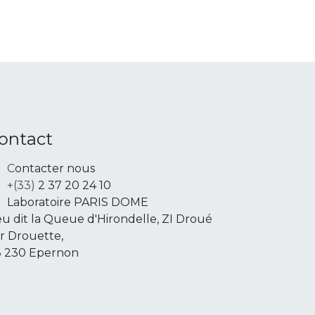
ontact
C
ontacter nous
+(33)
2 37 20 24 1
0
Laboratoire PARIS DOME
eu dit la Queue d'Hirondelle, ZI Droué
r Drouette,
 230 Epernon