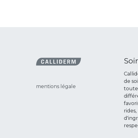
Soi
Calli
de so
mentions légale
toute
diffé
favori
rides,
d'ing
respe