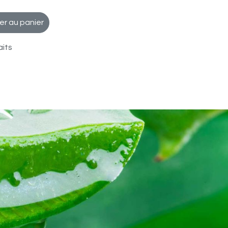
er au panier
aits