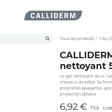
ES BEAUTÉ
ACTUALITÉS
Forum
Assistance
Aide
Rend
Tous les produits
CALLI
CALLIDERM
nettoyant 
Le gel nettoyant doux Cal
cheveux de bébé. Sa formu
propriétés apaisantes, ap
protection idéales.
6,92
€
TVA co