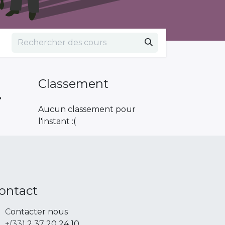
.
Classement
Aucun classement pour
l'instant :(
ontact
C
ontacter nous
+(33)
2 37 20 24 1
0