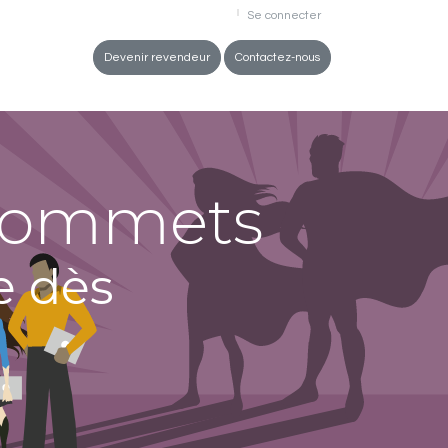
Se connecter
ez-vous
Devenir revendeur
Contactez-nous
 sommets
e dès