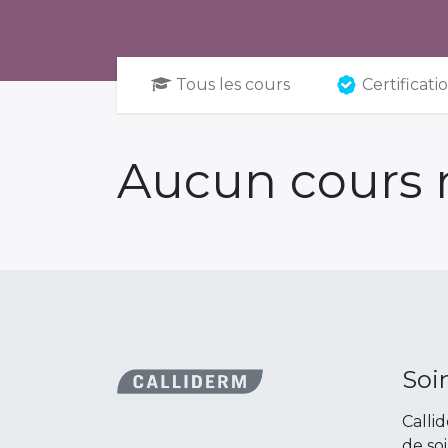
Tous les cours
Certificati
Aucun cours n
Soi
Calli
de so